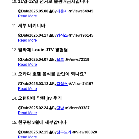
11일-12일 선거로 술판매금지입니다
Date
2025.05.08
By
매웅지
Views
54945
Read More
세부 비키니바
Date
2025.04.17
By
김식스
Views
96145
Read More
말라떼 Louie JTV 경험담
Date
2025.04.07
By
욜로
Views
72119
Read More
오카다 호텔 음식물 반입이 되나요?
Date
2025.03.13
By
김식스
Views
74197
Read More
오랜만에 막탄 jtv 후기
Date
2025.02.24
By
강남
Views
93387
Read More
친구랑 3월에 세부갑니다
Date
2025.02.15
By
장구드라
Views
80820
Read More