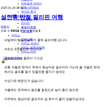
자유로운 이야기
여행사진/영상
2025.01.24 23:10
먹거리 후기
설연휴 반절 필리핀 여행
홍보 업체정보
KTV/JTV
마사지
매웅지
풀빌라/호텔
조회 수
69029
추천 수
0
댓글
0
기타업체
카지노
공지사항
내일부터 설날전날까지 클락 골프여행 갑니다
카지노 이야기
카지노 질문과답변
여친도 6개월만에 만나네요
카지노 사진
골프장 3군데 돌면서 가고요
보통 겨울엔 한국이 추워서 동남아로 골프치러 가는데 올 겨울은 한국
에서도 골프를 칠수 있을만큼 춥지가 않네요
이상기온 때문인거 같습니다
겨울에도 한국에서 골프를 칠정도로 날이 춥지 않으면
아무래도 동남아로 골프치러 갈 회수가 줄지 않을까싶네요