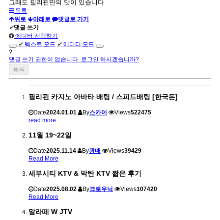
그래도 필리핀만의 맛이 있습니다
목록
위로
아래로
댓글로 가기
✔
댓글 쓰기
에디터 선택하기
✔
텍스트 모드
✔
에디터 모드
?
댓글 쓰기 권한이 없습니다. 로그인 하시겠습니까?
필리핀 카지노 아바타 배팅 / 스피드배팅 [한국돈]
Date
2024.01.01
By
스카이
Views
522475
read more
11월 19~22일
Date
2025.11.14
By
광매
Views
39429
Read More
세부시티 KTV & 막탄 KTV 짧은 후기
Date
2025.08.02
By
크로우닉
Views
107420
Read More
말라떼 W JTV