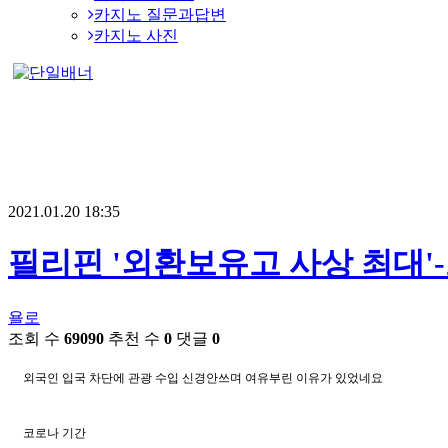
카지노 질문과답변
카지노 사진
2021.01.20 18:35
필리핀 '외환보유고 사상 최대'
욜로
조회 수
69090
추천 수
0
댓글
0
외국인 입국 차단에 관광 수입 신경안쓰며 여유부린 이유가 있었네요
코로나 기간