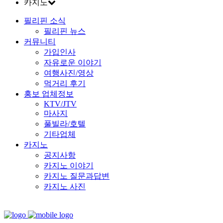
카지노
필리핀 소식
필리핀 뉴스
커뮤니티
가입인사
자유로운 이야기
여행사진/영상
먹거리 후기
홍보 업체정보
KTV/JTV
마사지
풀빌라/호텔
기타업체
카지노
공지사항
카지노 이야기
카지노 질문과답변
카지노 사진