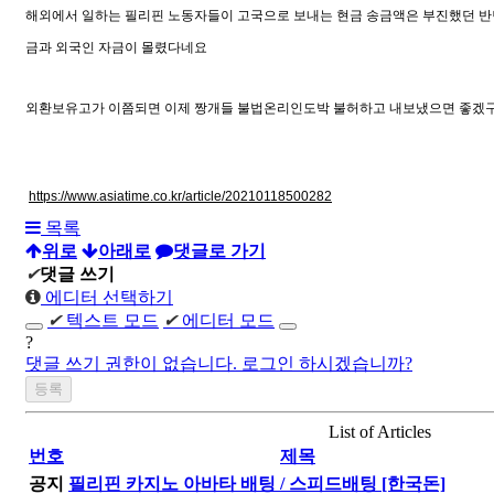
해외에서 일하는 필리핀 노동자들이 고국으로 보내는 현금 송금액은 부진했던 반
금과 외국인 자금이 몰렸다네요
외환보유고가 이쯤되면 이제 짱개들 불법온리인도박 불허하고 내보냈으면 좋겠구만
https://www.asiatime.co.kr/article/20210118500282
목록
위로
아래로
댓글로 가기
✔
댓글 쓰기
에디터 선택하기
✔
텍스트 모드
✔
에디터 모드
?
댓글 쓰기 권한이 없습니다. 로그인 하시겠습니까?
List of Articles
번호
제목
공지
필리핀 카지노 아바타 배팅 / 스피드배팅 [한국돈]