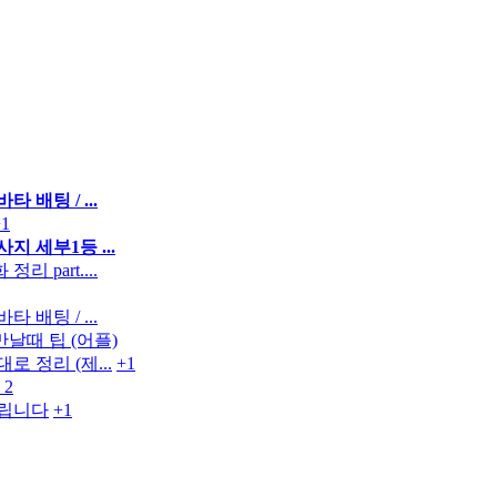
 배팅 / ...
+1
지 세부1등 ...
리 part....
 배팅 / ...
날때 팁 (어플)
 정리 (제...
+1
2
립니다
+1