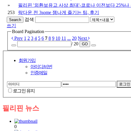
»
필리핀 '외환보유고 사상 최대'-코로나 이전보다 25%나
253
락다운 전 3some 잼나게 즐기는 팁, 후기
검색
Search
쓰기
Board Pagination
Prev
1
2
3
4
5
6
7
8
9
10
11
...
20
Next
/ 20
GO
회원가입
아이디/비번
인증메일
로그인 유지
필리핀 뉴스
0