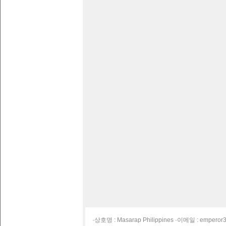
·상호명 : Masarap Philippines ·이메일 : emperor37@