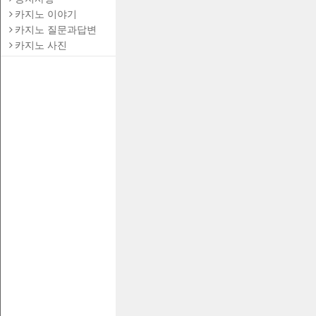
카지노 이야기
카지노 질문과답변
카지노 사진