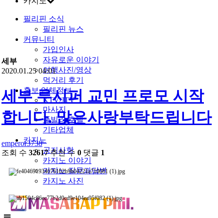
카지노
필리핀 소식
필리핀 뉴스
커뮤니티
가입인사
자유로운 이야기
세부
여행사진/영상
2020.01.25 04:01
먹거리 후기
홍보 업체정보
세부 루시퍼 교민 프로모 시작
KTV/JTV
마사지
합니다. 많은사랑부탁드립니다
풀빌라/호텔
기타업체
카지노
emperor3738
공지사항
조회 수
32617
추천 수
0
댓글
1
카지노 이야기
카지노 질문과답변
카지노 사진