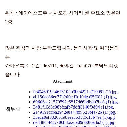
위치 : 에이에스포추나 차오킹 사거리 쉘 주요소 맞은편
2층
많은 관심과 사랑 부탁드립니다. 문의사항 및 예약문의
는
카카오톡 ☆주간 : le3111, ★야간 : tian070 부탁드리겠
습니다.
Atachment
fe404691934676102b9b04221a710081 (1).jpg
,
ab1504c86ec77b2d0cd9e104ea95f082 (1).jpg
,
69606aa21570592c5817d66bdbdb7bc8 (1).jpg
,
3481f16d3c08bfeafb7ddff8140f9d94 (1).jpg
,
첨부
'
8
'
2a49191cc6a2942e8a47bf7528f4a726 (1).jpg
,
33eca8ef8326519baea3533f0c13b79e (1).jpg
,
de8380bf42ca06bfba2dad9d60f6a3a2 (1).jpg
,