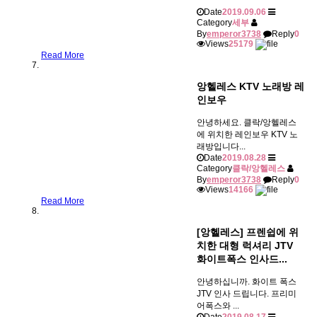
Date
2019.09.06
Category
세부
By
emperor3738
Reply
0
Views
25179
Read More
앙헬레스 KTV 노래방 레
인보우
안녕하세요. 클락/앙헬레스
에 위치한 레인보우 KTV 노
래방입니다...
Date
2019.08.28
Category
클락/앙헬레스
By
emperor3738
Reply
0
Views
14166
Read More
[앙헬레스] 프렌쉽에 위
치한 대형 럭셔리 JTV
화이트폭스 인사드...
안녕하십니까. 화이트 폭스
JTV 인사 드립니다. 프리미
어폭스와 ...
Date
2019.08.17