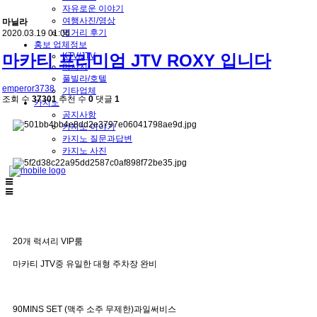
자유로운 이야기
여행사진/영상
마닐라
먹거리 후기
2020.03.19 01:06
홍보 업체정보
KTV/JTV
마카티 프리미엄 JTV ROXY 입니다
마사지
풀빌라/호텔
emperor3738
기타업체
조회 수
37301
추천 수
0
댓글
1
카지노
공지사항
카지노 이야기
카지노 질문과답변
카지노 사진
20개 럭셔리 VIP룸
마카티 JTV중 유일한 대형 주차장 완비
90MINS SET (맥주 소주 무제한)과일써비스