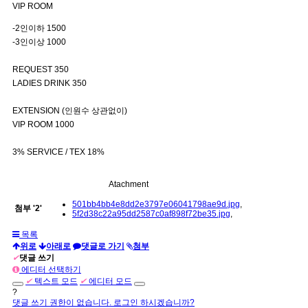
VIP ROOM
-2인이하 1500
-3인이상 1000
REQUEST 350
LADIES DRINK 350
EXTENSION (인원수 상관없이)
VIP ROOM 1000
3% SERVICE / TEX 18%
Atachment
501bb4bb4e8dd2e3797e06041798ae9d.jpg
,
첨부
'
2
'
5f2d38c22a95dd2587c0af898f72be35.jpg
,
목록
위로
아래로
댓글로 가기
첨부
✔
댓글 쓰기
에디터 선택하기
✔
텍스트 모드
✔
에디터 모드
?
댓글 쓰기 권한이 없습니다. 로그인 하시겠습니까?