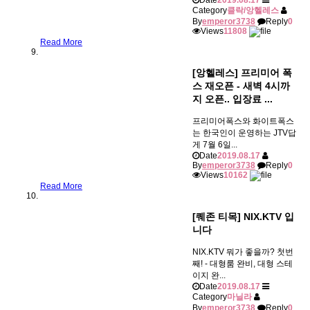
Category
클락/앙헬레스
By
emperor3738
Reply
0
Views
11808
Read More
[앙헬레스] 프리미어 폭
스 재오픈 - 새벽 4시까
지 오픈.. 입장료 ...
프리미어폭스와 화이트폭스
는 한국인이 운영하는 JTV답
게 7월 6일...
Date
2019.08.17
By
emperor3738
Reply
0
Views
10162
Read More
[퀘존 티목] NIX.KTV 입
니다
NIX.KTV 뭐가 좋을까? 첫번
째! - 대형룸 완비, 대형 스테
이지 완...
Date
2019.08.17
Category
마닐라
By
emperor3738
Reply
0