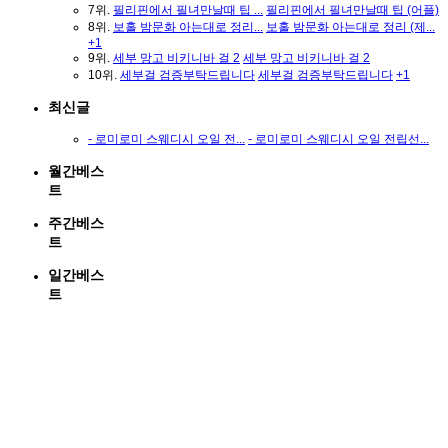
7위.
필리핀에서 필녀만날때 팁 ...
필리핀에서 필녀만날때 팁 (어플)
8위.
보홀 밤문화 아는대로 정리...
보홀 밤문화 아는대로 정리 (제...
+1
9위.
세부 망고 비키니바 걸 2
세부 망고 비키니바 걸 2
10위.
세부걸 검증부탁드립니다
세부걸 검증부탁드립니다
+1
최신글
- 로미로미 스웨디시 오일 전...
- 로미로미 스웨디시 오일 전립선...
- 24시간 영업중 / 존 마사지...
- 24시간 영업중 / 존 마사지 / ...
월간베스
- 상큼, 깔끔한 굿마사지 (마...
- 상큼, 깔끔한 굿마사지 (마닐라...
트
-
세부 남성 전용 마사지샵 |...
-
세부 남성 전용 마사지샵 | 출...
- 마닐라 전지역 벨벳마사지
- 마닐라 전지역 벨벳마사지
주간베스
- 상큼, 깔끔한 굿마사지 24...
- 상큼, 깔끔한 굿마사지 24시간 ...
트
- 마닐라 디디 마사지
- 마닐라 디디 마사지
- 가입인사드립니다
- 가입인사드립니다
일간베스
- 골드 마사지 / 파사이, 말...
- 골드 마사지 / 파사이, 말라떼,...
- 마닐라 최고의 힐링마사지 ...
- 마닐라 최고의 힐링마사지 / 디...
트
최신댓글
- 정보감사합니당
- 정보감사합니당
- 책임지지못할거라면 놓아지...
- 책임지지못할거라면 놓아지는
게...
- Ktv나 jtv말고 즐기는것도 ...
- Ktv나 jtv말고 즐기는것도 방법...
- 에이즈는 걱정안해요 감염...
- 에이즈는 걱정안해요 감염되려...
- 인생 한번사는데 목맬필요...
- 인생 한번사는데 목맬필요없습...