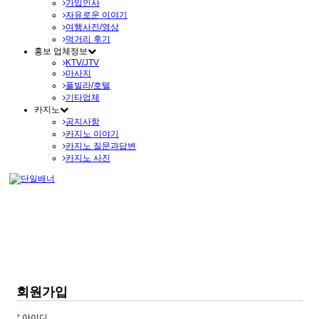
가입인사
자유로운 이야기
여행사진/영상
먹거리 후기
홍보 업체정보
KTV/JTV
마사지
풀빌라/호텔
기타업체
카지노
공지사항
카지노 이야기
카지노 질문과답변
카지노 사진
회원가입
*
아이디