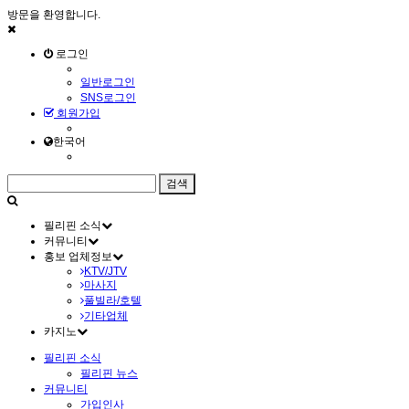
방문을 환영합니다.
로그인
일반로그인
SNS로그인
회원가입
한국어
필리핀 소식
커뮤니티
홍보 업체정보
KTV/JTV
마사지
풀빌라/호텔
기타업체
카지노
필리핀 소식
필리핀 뉴스
커뮤니티
가입인사