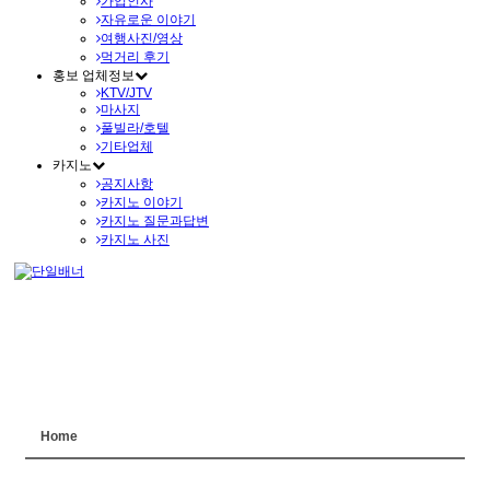
가입인사
자유로운 이야기
여행사진/영상
먹거리 후기
홍보 업체정보
KTV/JTV
마사지
풀빌라/호텔
기타업체
카지노
공지사항
카지노 이야기
카지노 질문과답변
카지노 사진
Home