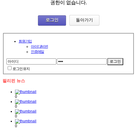
권한이 없습니다.
로그인
돌아가기
회원가입
아이디/비번
인증메일
로그인 유지
필리핀 뉴스
0
0
0
0