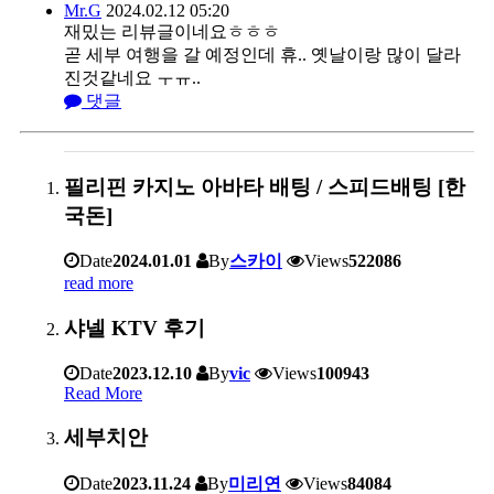
Mr.G
2024.02.12 05:20
재밌는 리뷰글이네요ㅎㅎㅎ
곧 세부 여행을 갈 예정인데 휴.. 옛날이랑 많이 달라
진것같네요 ㅜㅠ..
댓글
필리핀 카지노 아바타 배팅 / 스피드배팅 [한
국돈]
Date
2024.01.01
By
스카이
Views
522086
read more
샤넬 KTV 후기
Date
2023.12.10
By
vic
Views
100943
Read More
세부치안
Date
2023.11.24
By
미리연
Views
84084