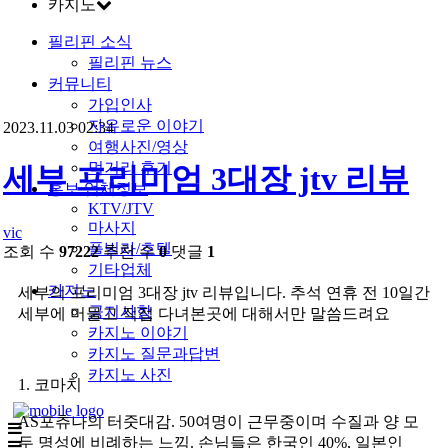
카지노
필리핀 소식
필리핀 뉴스
커뮤니티
가입인사
자유로운 이야기
2023.11.03 02:34
여행사진/영상
먹거리 후기
세부 프리미엄 3대장 jtv 리뷰
홍보 업체정보
KTV/JTV
마사지
vic
풀빌라/호텔
조회 수
97222
추천 수
0
댓글
1
기타업체
카지노
세부의 프리미엄 3대장 jtv 리뷰입니다. 추석 연휴 전 10일간
공지사항
세부에 머물고 직접 다녀본곳에 대해서만 말씀드려요
카지노 이야기
카지노 질문과답변
카지노 사진
1. 코마치
AS포츄나의 터줏대감. 50여명이 근무중이며 수질과 양 모
두 명성에 비례하는 느낌. 손님들은 한국인 40%, 일본인