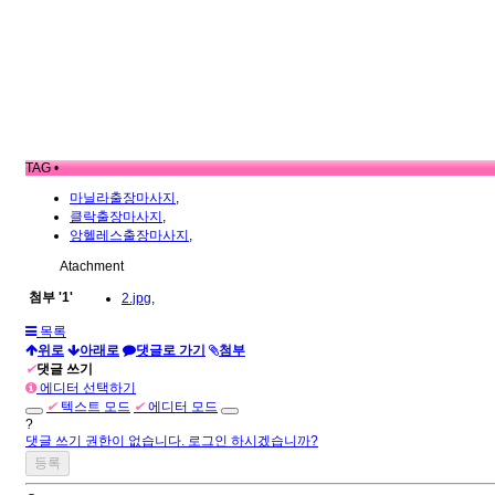
TAG •
마닐라출장마사지
,
클락출장마사지
,
앙헬레스출장마사지
,
Atachment
첨부
'
1
'
2.jpg
,
목록
위로
아래로
댓글로 가기
첨부
✔
댓글 쓰기
에디터 선택하기
✔
텍스트 모드
✔
에디터 모드
?
댓글 쓰기 권한이 없습니다. 로그인 하시겠습니까?