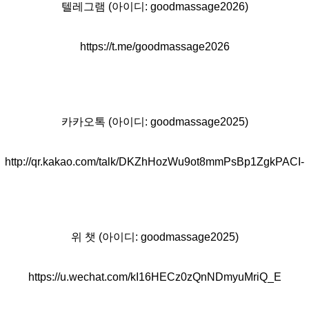
텔레그램 (아이디: goodmassage2026)
https://t.me/goodmassage2026
카카오톡 (아이디: goodmassage2025)
http://qr.kakao.com/talk/DKZhHozWu9ot8mmPsBp1ZgkPACI-
위 챗 (아이디: goodmassage2025)
https://u.wechat.com/kI16HECz0zQnNDmyuMriQ_E