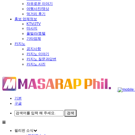
자유로운 이야기
여행사진/영상
먹거리 후기
홍보 업체정보
KTV/JTV
마사지
풀빌라/호텔
기타업체
카지노
공지사항
카지노 이야기
카지노 질문과답변
카지노 사진
기본
구글
필리핀 소식