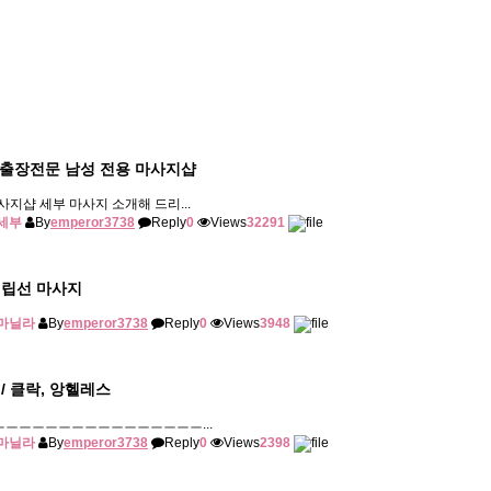
| 출장전문 남성 전용 마사지샵
사지샵 세부 마사지 소개해 드리...
세부
By
emperor3738
Reply
0
Views
32291
전립선 마사지
마닐라
By
emperor3738
Reply
0
Views
3948
 / 클락, 앙헬레스
ㅡㅡㅡㅡㅡㅡㅡㅡㅡㅡㅡㅡㅡㅡㅡㅡㅡ...
마닐라
By
emperor3738
Reply
0
Views
2398