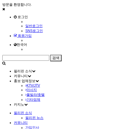
방문을 환영합니다.
로그인
일반로그인
SNS로그인
회원가입
한국어
필리핀 소식
커뮤니티
홍보 업체정보
KTV/JTV
마사지
풀빌라/호텔
기타업체
카지노
필리핀 소식
필리핀 뉴스
커뮤니티
가입인사