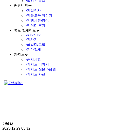
필리핀 뉴스
커뮤니티
가입인사
자유로운 이야기
여행사진/영상
먹거리 후기
홍보 업체정보
KTV/JTV
마사지
풀빌라/호텔
기타업체
카지노
공지사항
카지노 이야기
카지노 질문과답변
카지노 사진
마닐라
2025.12.29 03:32