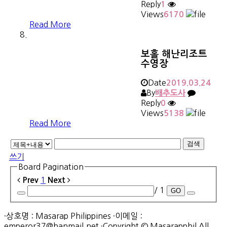
Reply
1
Views
6170
Read More
보홀 해난리조트
수영장
Date
2019.03.24
By
배추도사
Reply
0
Views
5138
Read More
검색
쓰기
Board Pagination
1
Prev
Next
/ 1
GO
·상호명 : Masarap Philippines ·이메일 :
emperor37@hanmail.net ·Copyright © Masarapphil All