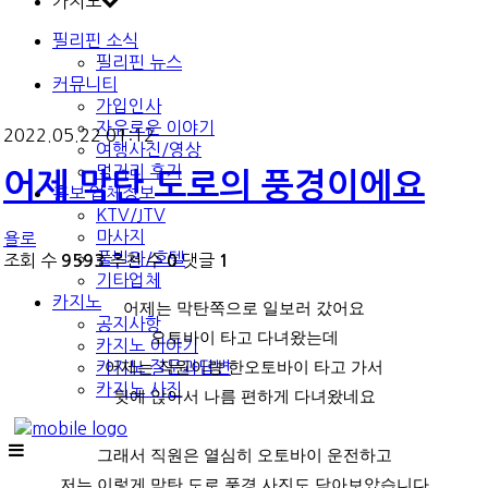
카지노
필리핀 소식
필리핀 뉴스
커뮤니티
가입인사
자유로운 이야기
2022.05.22 01:12
여행사진/영상
먹거리 후기
어제 막탄 도로의 풍경이에요
홍보 업체정보
KTV/JTV
마사지
욜로
풀빌라/호텔
조회 수
추천 수
댓글
9593
0
1
기타업체
카지노
어제는 막탄쪽으로 일보러 갔어요
공지사항
오토바이 타고 다녀왔는데
카지노 이야기
어제는 직원이랑 한오토바이 타고 가서
카지노 질문과답변
카지노 사진
뒷에 앉아서 나름 편하게 다녀왔네요
그래서 직원은 열심히 오토바이 운전하고
저는 이렇게 막탄 도로 풍경 사진도 담아보았습니다