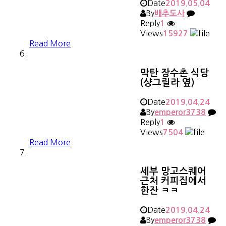
Date
2019.05.04
By
배추도사
Reply
1
Views
15927
Read More
막탄 장수촌 식당
(샹그릴라 옆)
Date
2019.04.24
By
emperor3738
Reply
1
Views
7504
Read More
세부 망고스퀘어
근처 커피집에서
한잔 ㅋㅋ
Date
2019.04.24
By
emperor3738